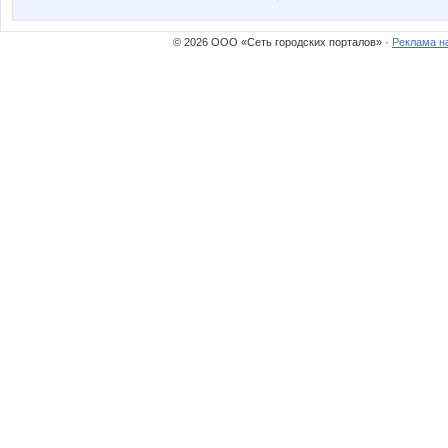
АпельсинкаЯ
Автокомплекс Восто
© 2026 ООО «Сеть городских порталов» ·
Реклама н
Мариша Мариша
Меховой ма