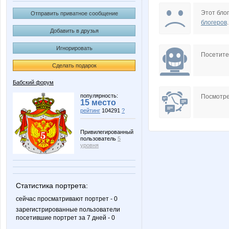
Bardahlnn
Centr6
Этот блог
Отправить приватное сообщение
блогеров
.
Добавить в друзья
Игнорировать
Jannetka
Lexus_
Посетит
Сделать подарок
Бабский форум
OlgaValerievna
Relaxm
популярность:
Посмотре
15 место
рейтинг
104291
?
Привилегированный
пользователь
5
mercedes500
naillll
уровня
Статистика портрета:
vsezamn
низа
сейчас просматривают портрет - 0
зарегистрированные пользователи
посетившие портрет за 7 дней - 0