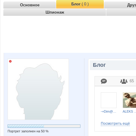
Блог
( 0 )
Основное
Дру
Шпионаж
Блог
65
-=Dim@n=-
ALEKS
Посмотреть ещё
Портрет заполнен на 50 %